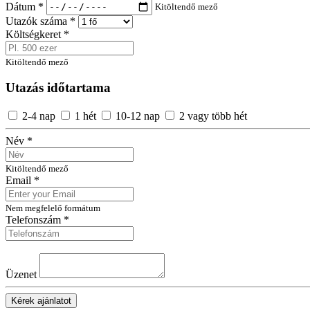
Dátum *
Kitöltendő mező
Utazók száma *
Költségkeret *
Kitöltendő mező
Utazás időtartama
2-4 nap
1 hét
10-12 nap
2 vagy több hét
Név *
Kitöltendő mező
Email *
Nem megfelelő formátum
Telefonszám *
Üzenet
Kérek ajánlatot