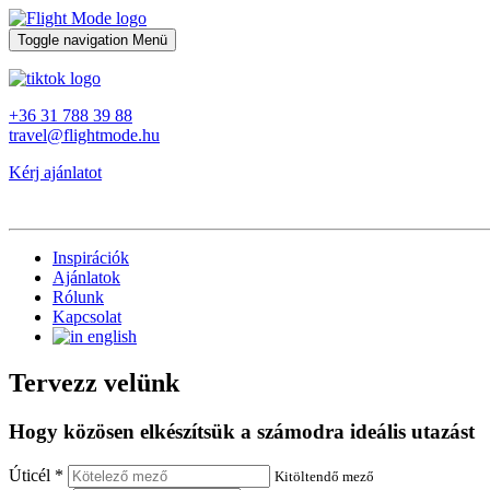
Toggle navigation
Menü
+36 31 788 39 88
travel@flightmode.hu
Kérj ajánlatot
Inspirációk
Ajánlatok
Rólunk
Kapcsolat
Tervezz velünk
Hogy közösen elkészítsük a számodra ideális utazást
Úticél *
Kitöltendő mező