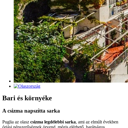
Bari és környéke
A csizma napszítta sarka
Puglia az olasz
csizma legdélebbi sarka
, ami az elmúlt években
óriási népszerűségnek örvend, mégis elérhető, barátságos,