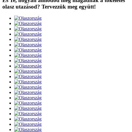
És Te, hogyan álmodod meg magadnak a tökéletes
olasz utazásod? Tervezzük meg együtt!