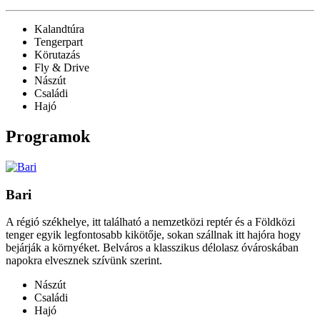
Kalandtúra
Tengerpart
Körutazás
Fly & Drive
Nászút
Családi
Hajó
Programok
Bari
A régió székhelye, itt található a nemzetközi reptér és a Földközi
tenger egyik legfontosabb kikötője, sokan szállnak itt hajóra hogy
bejárják a környéket. Belváros a klasszikus délolasz óvároskában
napokra elvesznek szívünk szerint.
Nászút
Családi
Hajó