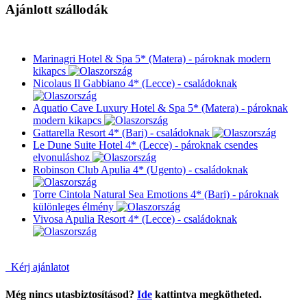
Ajánlott szállodák
Marinagri Hotel & Spa 5* (Matera) - pároknak modern
kikapcs
Nicolaus Il Gabbiano 4* (Lecce) - családoknak
Aquatio Cave Luxury Hotel & Spa 5* (Matera) - pároknak
modern kikapcs
Gattarella Resort 4* (Bari) - családoknak
Le Dune Suite Hotel 4* (Lecce) - pároknak csendes
elvonuláshoz
Robinson Club Apulia 4* (Ugento) - családoknak
Torre Cintola Natural Sea Emotions 4* (Bari) - pároknak
különleges élmény
Vivosa Apulia Resort 4* (Lecce) - családoknak
Kérj ajánlatot
Még nincs utasbiztosításod?
Ide
kattintva megkötheted.