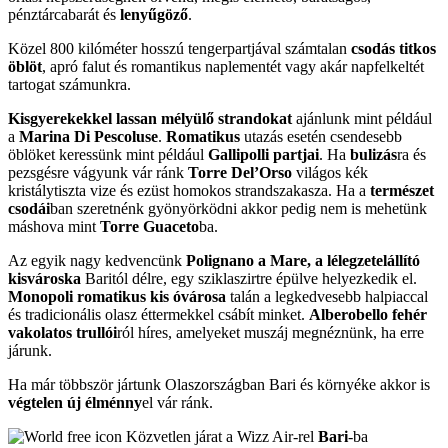
pénztárcabarát és
lenyűgöző
.
Közel 800 kilóméter hosszú tengerpartjával számtalan
csodás titkos
öblöt
, apró falut és romantikus naplementét vagy akár napfelkeltét
tartogat számunkra.
Kisgyerekekkel lassan mélyülő strandokat
ajánlunk mint például
a
Marina Di Pescoluse
.
Romatikus
utazás esetén csendesebb
öblöket keressünk mint például
Gallipolli partjai
. Ha
bulizás
ra és
pezsgésre vágyunk vár ránk
Torre Del’Orso
világos kék
kristálytiszta vize és ezüst homokos strandszakasza. Ha a
természet
csodái
ban szeretnénk gyönyörködni akkor pedig nem is mehetünk
máshova mint
Torre Guaceto
ba.
Az egyik nagy kedvencünk
Polignano a Mare, a lélegzetelállító
kisvároska
Baritól délre, egy sziklaszirtre épülve helyezkedik el.
Monopoli romatikus kis óvárosa
talán a legkedvesebb halpiaccal
és tradicionális olasz éttermekkel csábít minket.
Alberobello fehér
vakolatos trullói
ról híres, amelyeket muszáj megnéznünk, ha erre
járunk.
Ha már többször jártunk Olaszországban Bari és környéke akkor is
végtelen új élménny
el vár ránk.
Közvetlen járat a Wizz Air-rel
Bari
-ba