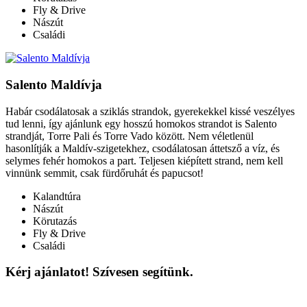
Fly & Drive
Nászút
Családi
Salento Maldívja
Habár csodálatosak a sziklás strandok, gyerekekkel kissé veszélyes
tud lenni, így ajánlunk egy hosszú homokos strandot is Salento
strandját, Torre Pali és Torre Vado között. Nem véletlenül
hasonlítják a Maldív-szigetekhez, csodálatosan áttetsző a víz, és
selymes fehér homokos a part. Teljesen kiépített strand, nem kell
vinnünk semmit, csak fürdőruhát és papucsot!
Kalandtúra
Nászút
Körutazás
Fly & Drive
Családi
Kérj ajánlatot! Szívesen segítünk.