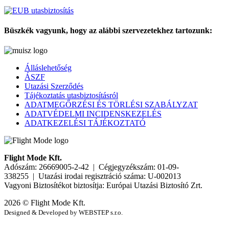
Büszkék vagyunk, hogy az alábbi szervezetekhez tartozunk:
Álláslehetőség
ÁSZF
Utazási Szerződés
Tájékoztatás utasbiztosításról
ADATMEGŐRZÉSI ÉS TÖRLÉSI SZABÁLYZAT
ADATVÉDELMI INCIDENSKEZELÉS
ADATKEZELÉSI TÁJÉKOZTATÓ
Flight Mode Kft.
Adószám: 26669005-2-42 | Cégjegyzékszám: 01-09-
338255 | Utazási irodai regisztráció száma: U-002013
Vagyoni Biztosítékot biztosítja: Európai Utazási Biztosító Zrt.
2026 © Flight Mode Kft.
Designed & Developed by WEBSTEP s.r.o.