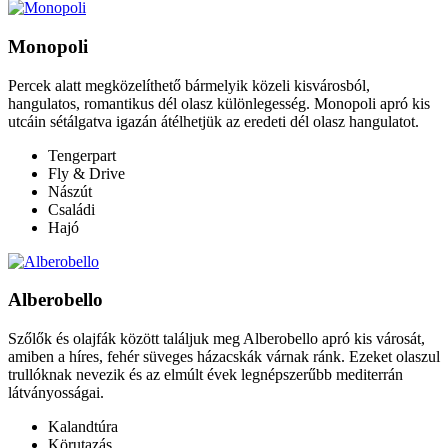
Monopoli
Percek alatt megközelíthető bármelyik közeli kisvárosból,
hangulatos, romantikus dél olasz különlegesség. Monopoli apró kis
utcáin sétálgatva igazán átélhetjük az eredeti dél olasz hangulatot.
Tengerpart
Fly & Drive
Nászút
Családi
Hajó
Alberobello
Szőlők és olajfák között találjuk meg Alberobello apró kis városát,
amiben a híres, fehér süveges házacskák várnak ránk. Ezeket olaszul
trullóknak nevezik és az elmúlt évek legnépszerűbb mediterrán
látványosságai.
Kalandtúra
Körutazás