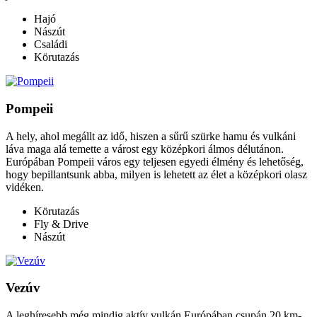
Hajó
Nászút
Családi
Körutazás
Pompeii
A hely, ahol megállt az idő, hiszen a sűrű szürke hamu és vulkáni
láva maga alá temette a várost egy középkori álmos délutánon.
Európában Pompeii város egy teljesen egyedi élmény és lehetőség,
hogy bepillantsunk abba, milyen is lehetett az élet a középkori olasz
vidéken.
Körutazás
Fly & Drive
Nászút
Vezúv
A leghíresebb még mindig aktív vulkán Európában csupán 20 km-