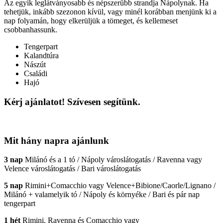
Az egyik leglátványosabb és népszerűbb strandja Nápolynak. Ha
tehetjük, inkább szezonon kívül, vagy minél korábban menjünk ki a
nap folyamán, hogy elkerüljük a tömeget, és kellemeset
csobbanhassunk.
Tengerpart
Kalandtúra
Nászút
Családi
Hajó
Kérj ajánlatot! Szívesen segítünk.
Mit hány napra ajánlunk
3 nap
Milánó és a 1 tó / Nápoly városlátogatás / Ravenna vagy
Velence városlátogatás / Bari városlátogatás
5 nap
Rimini+Comacchio vagy Velence+Bibione/Caorle/Lignano /
Milánó + valamelyik tó / Nápoly és környéke / Bari és pár nap
tengerpart
1 hét
Rimini, Ravenna és Comacchio vagy