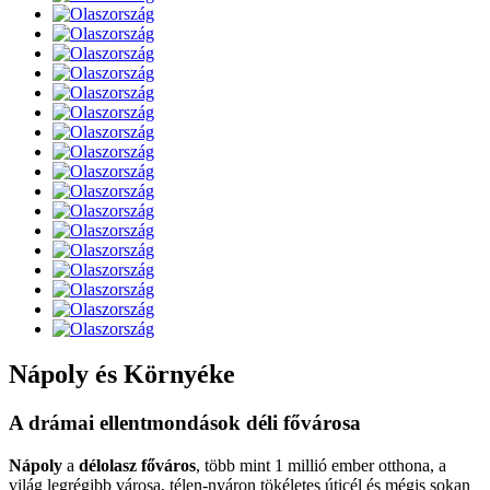
Nápoly és Környéke
A drámai ellentmondások déli fővárosa
Nápoly
a
délolasz főváros
, több mint 1 millió ember otthona, a
világ legrégibb városa, télen-nyáron tökéletes úticél és mégis sokan