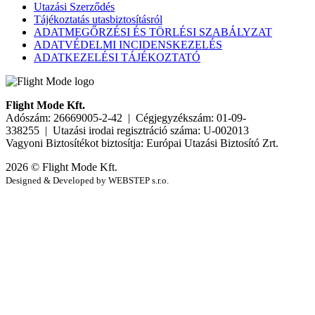
Utazási Szerződés
Tájékoztatás utasbiztosításról
ADATMEGŐRZÉSI ÉS TÖRLÉSI SZABÁLYZAT
ADATVÉDELMI INCIDENSKEZELÉS
ADATKEZELÉSI TÁJÉKOZTATÓ
Flight Mode Kft.
Adószám: 26669005-2-42 | Cégjegyzékszám: 01-09-
338255 | Utazási irodai regisztráció száma: U-002013
Vagyoni Biztosítékot biztosítja: Európai Utazási Biztosító Zrt.
2026 © Flight Mode Kft.
Designed & Developed by WEBSTEP s.r.o.