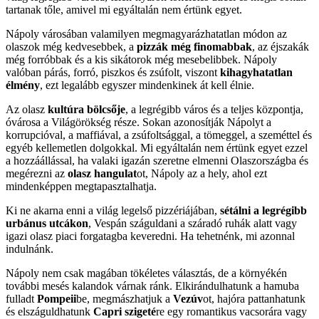
tartanak tőle, amivel mi egyáltalán nem értünk egyet.
Nápoly városában valamilyen megmagyarázhatatlan módon az
olaszok még kedvesebbek, a
pizzák még finomabbak
, az éjszakák
még forróbbak és a kis sikátorok még mesebelibbek. Nápoly
valóban párás, forró, piszkos és zsúfolt, viszont
kihagyhatatlan
élmény
, ezt legalább egyszer mindenkinek át kell élnie.
Az olasz
kultúra bölcsője
, a legrégibb város és a teljes központja,
óvárosa a Világörökség része. Sokan azonosítják Nápolyt a
korrupcióval, a maffiával, a zsúfoltsággal, a tömeggel, a szeméttel és
egyéb kellemetlen dolgokkal. Mi egyáltalán nem értünk egyet ezzel
a hozzáállással, ha valaki igazán szeretne elmenni Olaszországba és
megérezni az
olasz hangulat
ot, Nápoly az a hely, ahol ezt
mindenképpen megtapasztalhatja.
Ki ne akarna enni a világ legelső pizzériájában,
sétálni a legrégibb
urbánus utcákon
, Vespán száguldani a száradó ruhák alatt vagy
igazi olasz piaci forgatagba keveredni. Ha tehetnénk, mi azonnal
indulnánk.
Nápoly nem csak magában tökéletes választás, de a környékén
további mesés kalandok várnak ránk. Elkirándulhatunk a hamuba
fulladt
Pompeii
be, megmászhatjuk a
Vezúv
ot, hajóra pattanhatunk
és elszáguldhatunk
Capri szigeté
re egy romantikus vacsorára vagy