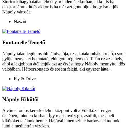
Storico kihagyhatatlan élmény, minden életkorban, akkor is ha
először járunk itt és akkor is ha már azt gondoljuk hogy ismerjük
Nápoly városát.
Nászút
Fontanelle Temető
Nápoly talán legtitkosabb látnivalója, ez a katakombákat rejtő, csont
gyűjteményeket bemutató, eldugott, régi temető. Talán ez az a hely,
ahol a legjobban átélhetjük azt az érzést hogy Nápoly mennyire idős
valójában. Hátborzongató és sosem felejti, aki egyszer látta...
Fly & Drive
Nápoly Kikötői
A város fontos kereskedelmi központ volt a Földközi Tenger
életében, minden korban. Így ma is nyüzsgő, zsúfolt, mesebeli
kikötőket találunk benne. Hajóval innen szinte bárhova el tudunk
jutni a mediterrán vizeken.