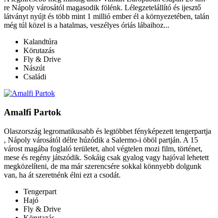
re Nápoly városától magasodik fölénk. Lélegzetelállító és ijesztő
látványt nyújt és több mint 1 millió ember él a környezetében, talán
még túl közel is a hatalmas, veszélyes óriás lábaihoz...
Kalandtúra
Körutazás
Fly & Drive
Nászút
Családi
Amalfi Partok
Olaszország legromatikusabb és legtöbbet fényképezett tengerpartja
, Nápoly városától délre húzódik a Salermo-i öböl partján. A 15
várost magába foglaló területet, ahol végtelen mozi film, történet,
mese és regény játszódik. Sokáig csak gyalog vagy hajóval lehetett
megközelíteni, de ma már szerencsére sokkal könnyebb dolgunk
van, ha át szeretnénk élni ezt a csodát.
Tengerpart
Hajó
Fly & Drive
Körutazás