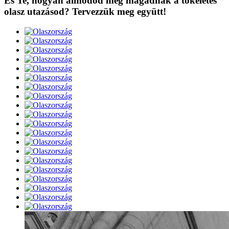
És Te, hogyan álmodod meg magadnak a tökéletes
olasz utazásod? Tervezzük meg együtt!