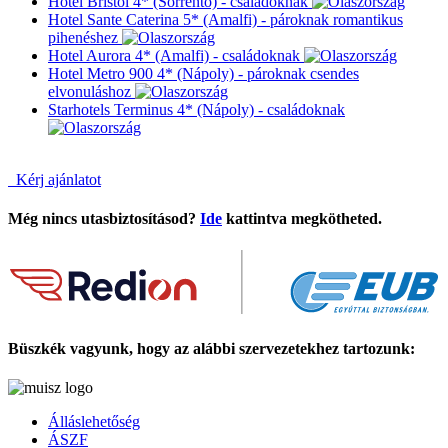
Hotel Bristol 4* (Sorrento) - családoknak
Hotel Sante Caterina 5* (Amalfi) - pároknak romantikus
pihenéshez
Hotel Aurora 4* (Amalfi) - családoknak
Hotel Metro 900 4* (Nápoly) - pároknak csendes
elvonuláshoz
Starhotels Terminus 4* (Nápoly) - családoknak
Kérj ajánlatot
Még nincs utasbiztosításod?
Ide
kattintva megkötheted.
Büszkék vagyunk, hogy az alábbi szervezetekhez tartozunk:
Álláslehetőség
ÁSZF