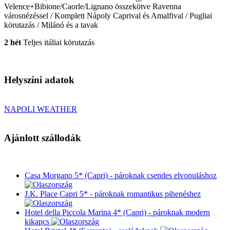
Velence+Bibione/Caorle/Lignano összekötve Ravenna
városnézéssel / Komplett Nápoly Caprival és Amalfival / Pugliai
körutazás / Milánó és a tavak
2 hét
Teljes itáliai körutazás
Helyszíni adatok
NAPOLI WEATHER
Ajánlott szállodák
Casa Morgano 5* (Capri) - pároknak csendes elvonuláshoz
J.K. Place Capri 5* - pároknak romantikus pihenéshez
Hotel della Piccola Marina 4* (Capri) - pároknak modern
kikapcs