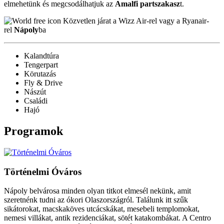
elmehetünk és megcsodálhatjuk az
Amalfi partszakasz
t.
Közvetlen járat a Wizz Air-rel vagy a Ryanair-
rel
Nápoly
ba
Kalandtúra
Tengerpart
Körutazás
Fly & Drive
Nászút
Családi
Hajó
Programok
Történelmi Óváros
Nápoly belvárosa minden olyan titkot elmesél nekünk, amit
szeretnénk tudni az ókori Olaszországról. Találunk itt szűk
sikátorokat, macskaköves utcácskákat, mesebeli templomokat,
nemesi villákat, antik rezidenciákat, sötét katakombákat. A Centro