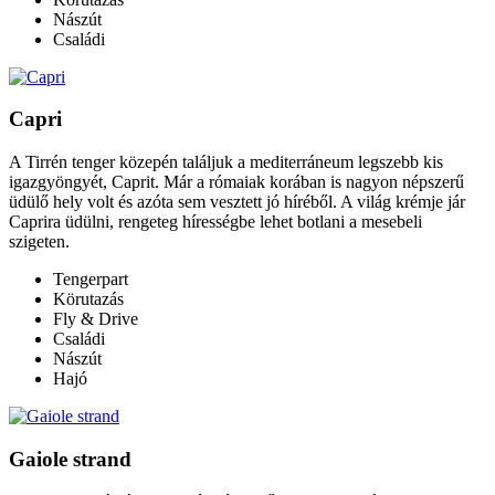
Nászút
Családi
Capri
A Tirrén tenger közepén találjuk a mediterráneum legszebb kis
igazgyöngyét, Caprit. Már a rómaiak korában is nagyon népszerű
üdülő hely volt és azóta sem vesztett jó híréből. A világ krémje jár
Caprira üdülni, rengeteg hírességbe lehet botlani a mesebeli
szigeten.
Tengerpart
Körutazás
Fly & Drive
Családi
Nászút
Hajó
Gaiole strand